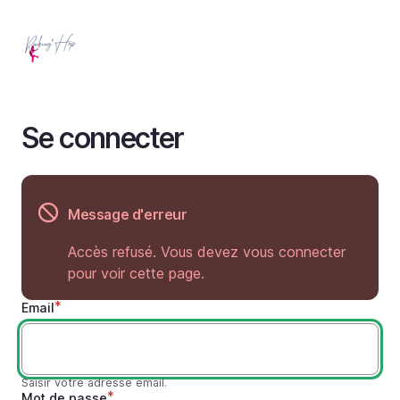
Aller
au
contenu
principal
Se connecter
Message d'erreur
Accès refusé. Vous devez vous connecter
pour voir cette page.
Email
Saisir votre adresse email.
Mot de passe